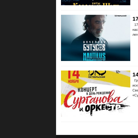
1
17 
нас
лег
1
Гру
иск
Све
«Су