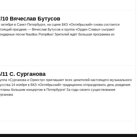
7/10 Вячеслав Бутусов
октября в Санкт-Петербурге, на сцене БКЗ «Октябрьский» снова состоится
тоящий праздник — Вячеслав Бутусов и группа «Орден Славы» сыграют
ендарные песни Nautilus Pompilius! Зрителей ждёт большая программа из
4/11 С. Сурганова
ппа «Сурганова и Оркестр» приглашает всех ценителей настоящего музыкального
усства 14 ноября в БКЗ «Октябрьский» традиционно отпраздновать день рождения
тланы большим концертом в Петербурге! За годы своего существования
рганова