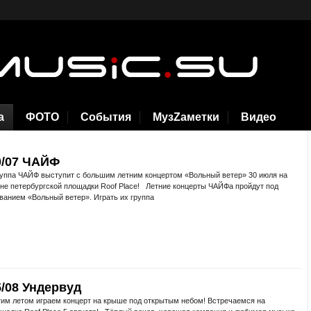
а
ФОТО
События
МузZаметки
Видео
0/07 ЧАЙФ
ппа ЧАЙФ выступит с большим летним концертом «Вольный ветер» 30 июля на
не петербургской площадки Roof Place! Летние концерты ЧАЙФа пройдут под
ванием «Вольный ветер». Играть их группа
5/08 Ундервуд
м летом играем концерт на крыше под открытым небом! Встречаемся на