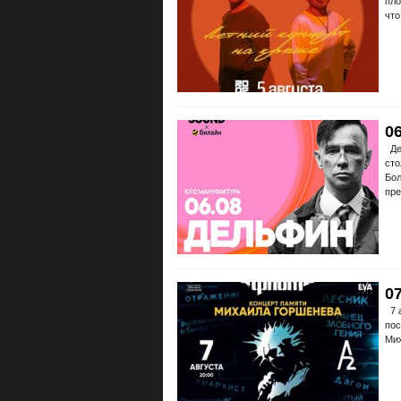
пло
что
0
Дел
сто
Бол
пр
0
7 а
пос
Мих