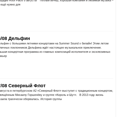
щадке Roof Place 5 августа! Тёплый вечер, хорошая компания и любимая музыка –
 ещё нужно для
6/08 Дельфин
ьфин с большими летними концертами на Summer Sound x билайн! Этим летом
личных поклонников Дельфина ждёт настоящее музыкальное приключение.
ьшая концертная программа из главных композиций исполнителя и эксклюзивных
емьер
7/08 Северный Флот
вгуста в петербургском A2 «Северный Флот» выступит с традиционным концертом,
вящённым Михаилу Горшенёву и группе «Король и Шут». В 2013 году жизнь
аила трагически оборвалась. История группы