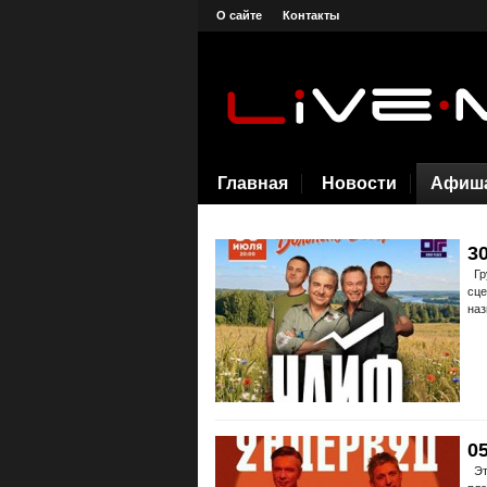
О сайте
Контакты
Главная
Новости
Афиш
3
Гру
сце
наз
0
Эти