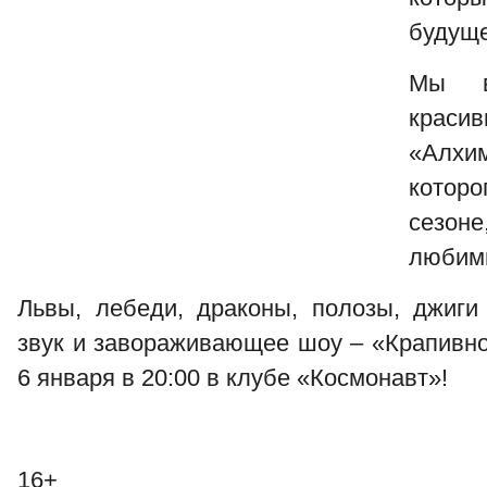
будуще
Мы в
краси
«Алхи
котор
сезоне
любимы
Львы, лебеди, драконы, полозы, джиг
звук и завораживающее шоу – «Крапивно
6 января в 20:00 в клубе «Космонавт»!
16+