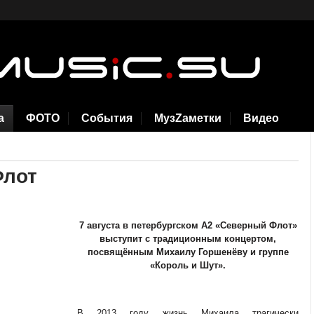
а
ФОТО
События
МузZаметки
Видео
Флот
7 августа в петербургском A2 «Северный Флот»
выступит с традиционным концертом,
посвящённым Михаилу Горшенёву и группе
«Король и Шут».
В 2013 году жизнь Михаила трагически