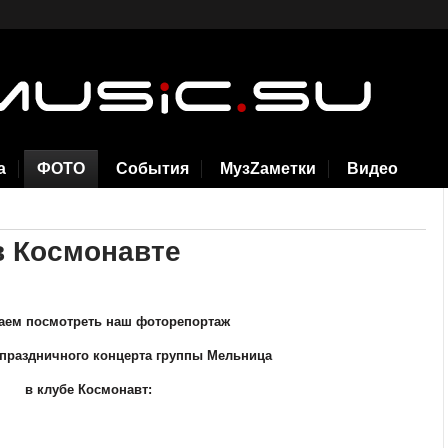
а
ФОТО
События
МузZаметки
Видео
в Космонавте
аем посмотреть наш фоторепортаж
праздничного концерта группы Мельница
в клубе Космонавт: