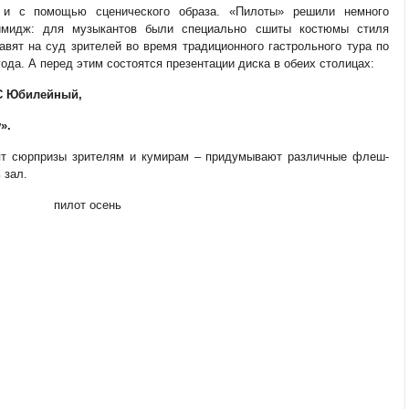
 и с помощью сценического образа. «Пилоты» решили немного
имидж: для музыкантов были специально сшиты костюмы стиля
авят на суд зрителей во время традиционного гастрольного тура по
года. А перед этим состоятся презентации диска в обеих столицах:
ДС Юбилейный,
w
».
вят сюрпризы зрителям и кумирам – придумывают различные флеш-
 зал.