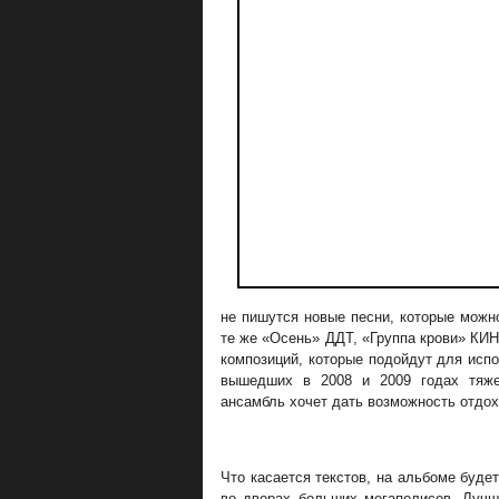
не пишутся новые песни, которые можн
те же «Осень» ДДТ, «Группа крови» КИ
композиций, которые подойдут для испо
вышедших в 2008 и 2009 годах тяже
ансамбль хочет дать возможность отдохн
Что касается текстов, на альбоме буде
во дворах больших мегаполисов. Лучш