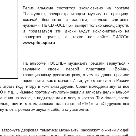
Релиз альбома состоится эксклюзивно на портале
Thankyou.ru, распространяющем музыку по принципу:
«скачай бесплатно и заплати, сколько считаешь
нужным». На CD «ОСЕНЬ» выйдет только месяц спустя,
и продаваться эти диски будут исключительно на
концертах группы, а также на сайте ПИЛОТа:
www.pilot.spb.ru
.
На альбоме «ОСЕНЬ» музыканты решили вернуться к
звучанию своей первой пластинки «Война»,
традиционному русскому року, о чем их давно просили
поклонники. Как отмечает Илья, уже много лет в России
о играть под гитару в компании друзей. Среди молодежи звучат все
НО и т.д.… Именно поэтому «пилоты» решили записать целый альбом
лнения на кухне, в подъезде или в лесу у костра. Тем более, после
лых, почти металлических пластинок «1+1=1» и «Содружество»
уть от «громкого» звука и себе, и слушателям.
т затронута дворовая тематика: музыканты расскажут о жизни людей
е всего охарактеризовать стиль будущего диска сможет, пожалуй,