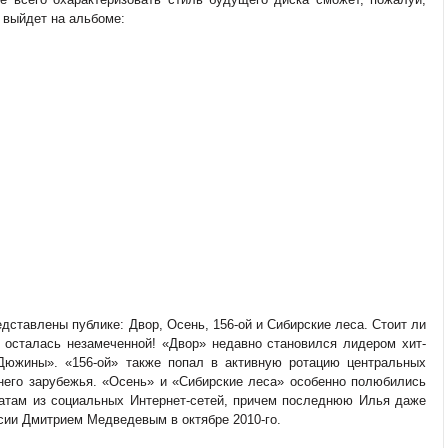
е выйдет на альбоме:
дставлены публике: Двор, Осень, 156-ой и Сибирские леса. Стоит ли
не осталась незамеченной! «Двор» недавно становился лидером хит-
Дюжины». «156-ой» также попал в активную ротацию центральных
него зарубежья. «Осень» и «Сибирские леса» особенно полюбились
натам из социальных Интернет-сетей, причем последнюю Илья даже
сии Дмитрием Медведевым в октябре 2010-го.